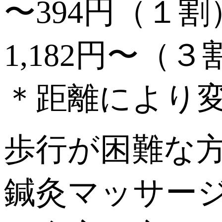
〜394円（１割
1,182円〜（３
＊距離により
歩行が困難な
鍼灸マッサー