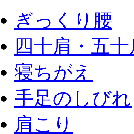
ぎっくり腰
四十肩・五十
寝ちがえ
手足のしびれ
肩こり