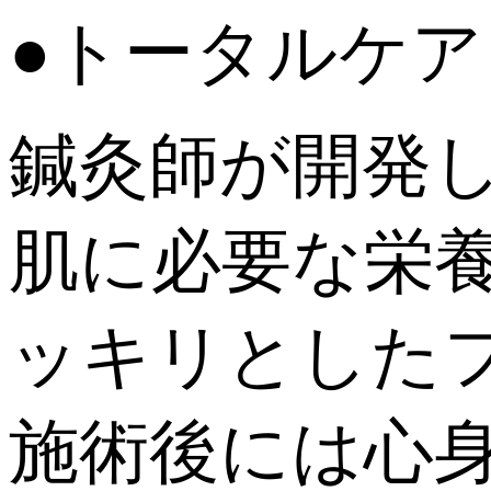
●トータルケア 4
鍼灸師が開発
肌に必要な栄
ッキリとした
施術後には心